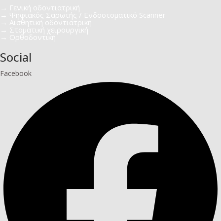
→ Γενική οδοντιατρική​
→ Ψηφιακός Σαρωτής / Ενδοστοματικό Scanner
→ Αισθητική οδοντιατρική​
→ Στοματική χειρουργική
→ Ορθοδοντική
Social
Facebook