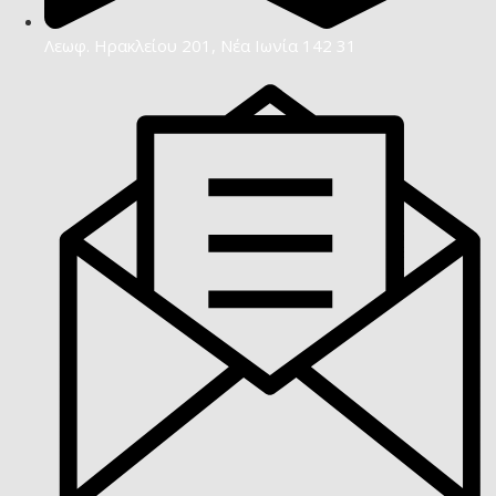
Λεωφ. Ηρακλείου 201, Νέα Ιωνία 142 31