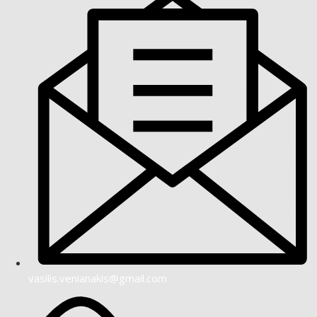
vasilis.venianakis@gmail.com