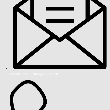
vasilis.venianakis@gmail.com