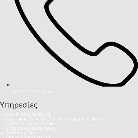
+30 21 0277 4656
Υπηρεσίες
→ Γενική οδοντιατρική​
→ Ψηφιακός Σαρωτής / Ενδοστοματικό Scanner
→ Αισθητική οδοντιατρική​
→ Στοματική χειρουργική
→ Ορθοδοντική
→ Γενική οδοντιατρική​