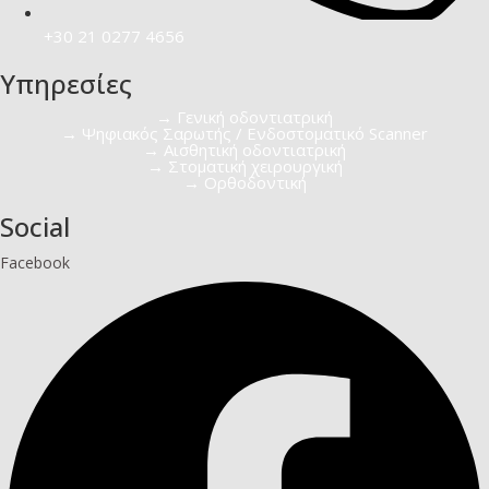
+30 21 0277 4656
Υπηρεσίες
→ Γενική οδοντιατρική​
→ Ψηφιακός Σαρωτής / Ενδοστοματικό Scanner
→ Αισθητική οδοντιατρική​
→ Στοματική χειρουργική
→ Ορθοδοντική
Social
Facebook