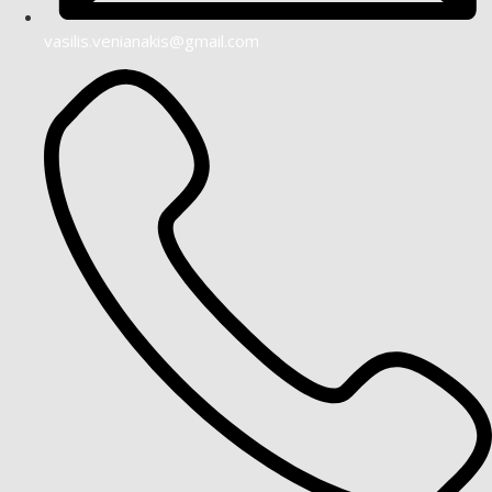
vasilis.venianakis@gmail.com