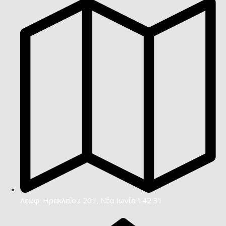
Λεωφ. Ηρακλείου 201, Νέα Ιωνία 142 31