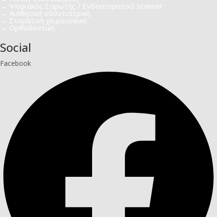
→ Ψηφιακός Σαρωτής / Ενδοστοματικό Scanner
→ Αισθητική οδοντιατρική​
→ Στοματική χειρουργική
→ Ορθοδοντική
Social
Facebook