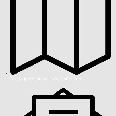
Λεωφ. Ηρακλείου 201, Νέα Ιωνία 142 31